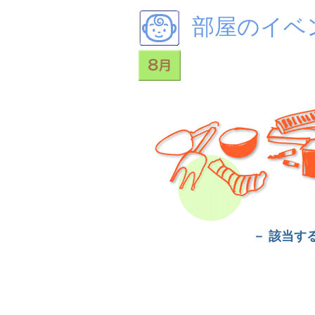
部屋のイベ
－ 該当す