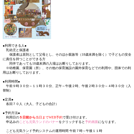
●利用できる人●
乳幼児と保護者
保護者は原則として父母とし、そのほか親族等（18歳未満を除く）で子どもの安全
に責任を持つことができる方
同伴であっても18歳未満の入場はお断りしております。
※幼稚園、保育園（所）、その他の保育施設の園外保育などでの利用や、団体での利
用はお断りしております。
●利用時間●
午前９時３０分～１１時３０分、正午～午後２時、午後２時３０分～４時３０分（入
替制）
●定員●
各回
７０人
（大人、子どもの合計）
●予約方法●
利用日の
５日前から
当日までWEB予約
で受け付けます。
申込みの
こども元気ランドのバナー
をクリックすると
予約画面
になります。
こども元気ランド予約システムの運用時間 午前７時～午後１１時