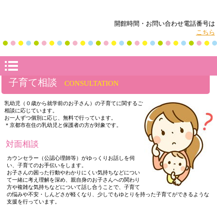
開館時間・お問い合わせ電話番号は
こちら
子育て相談
CONSULTATION
乳幼児（０歳から就学前のお子さん）の子育てに関するご
相談に応じています。
お一人ずつ個別に応じ、無料で行っています。
＊京都市在住の乳幼児と保護者の方が対象です。
対面相談
カウンセラー（公認心理師等）がゆっくりお話しを伺
い、子育てのお手伝いをします。
お子さんの困った行動やわかりにくい気持ちなどについ
て一緒に考え理解を深め、親自身のお子さんへの関わり
方や複雑な気持ちなどについて話し合うことで、子育て
の悩みや不安・しんどさが軽くなり、少しでもゆとりを持った子育てができるような
支援を行っています。