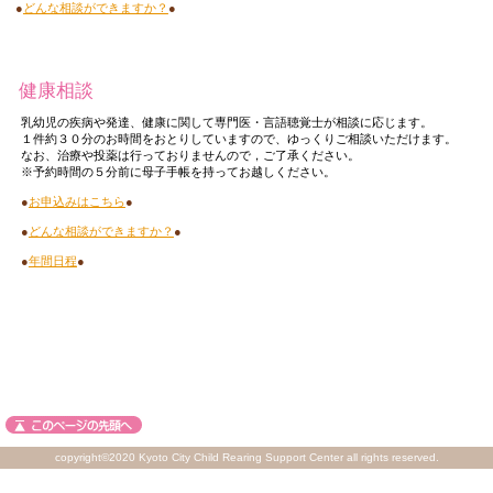
●
どんな相談ができますか？
●
健康相談
乳幼児の疾病や発達、健康に関して専門医・言語聴覚士が相談に応じます。
１件約３０分のお時間をおとりしていますので、ゆっくりご相談いただけます。
なお、治療や投薬は行っておりませんので，ご了承ください。
※予約時間の５分前に母子手帳を持ってお越しください。
●
お申込みはこちら
●
●
どんな相談ができますか？
●
●
年間日程
●
copyright©2020 Kyoto City Child Rearing Support Center all rights reserved.